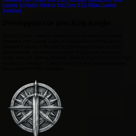
Gaming
Evolution
Playtech
Red Tiger
BTG
Relax Gaming
Yggdrasil
Développeurs de jeux King Knight
Le King Knight casino ne signe qu'avec des studios en armure.
Pragmatic Play apporte Gates of Olympus et Sweet Bonanza ;
Hacksaw Gaming et Nolimit City fournissent la ligne de front à
haute volatilité ; Evolution commande le plateau en direct avec
Crazy Time et Lightning Roulette ; NetEnt, Play'n GO et Red Tiger
tiennent les classiques. Chaque moteur est testé indépendamment
pour garantir un RNG équitable.