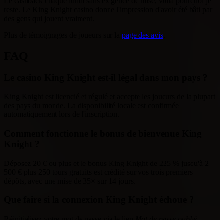
Le cashback chaque lundi sans exigence de mise, voilà pourquoi je
reste. Le King Knight casino donne l'impression d'avoir été bâti par
des gens qui jouent vraiment.
Plus de témoignages de joueurs sur la
page des avis
.
FAQ
Le casino King Knight est-il légal dans mon pays ?
King Knight est licencié et régulé et accepte les joueurs de la plupart
des pays du monde. La disponibilité locale est confirmée
automatiquement lors de l'inscription.
Comment fonctionne le bonus de bienvenue King
Knight ?
Déposez 20 € ou plus et le bonus King Knight de 225 % jusqu'à 2
500 € plus 250 tours gratuits est crédité sur vos trois premiers
dépôts, avec une mise de 35× sur 14 jours.
Que faire si la connexion King Knight échoue ?
Réinitialisez votre mot de passe via le lien
Mot de passe oublié
,