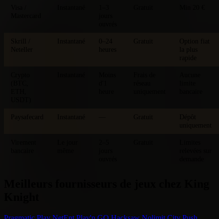
Visa /
Instantané
1–3
Gratuit
Min 20 €
Mastercard
jours
ouvrés
Skrill /
Instantané
0–24
Gratuit
Option fiat
Neteller
heures
la plus
rapide
Crypto
Instantané
Moins
Frais de
Aucune
(BTC,
d'1
réseau
limite
ETH,
heure
uniquement
bancaire
USDT)
Paysafecard
Instantané
—
Gratuit
Dépôt
uniquement
Virement
Le jour
2–5
Gratuit
Limites
bancaire
même
jours
relevées sur
ouvrés
demande
Meilleurs fournisseurs de jeux chez King
Knight
Pragmatic Play
NetEnt
Play'n GO
Hacksaw
Nolimit City
Push