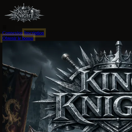
☰
Connexion
Inscription
Obtenir le bonus