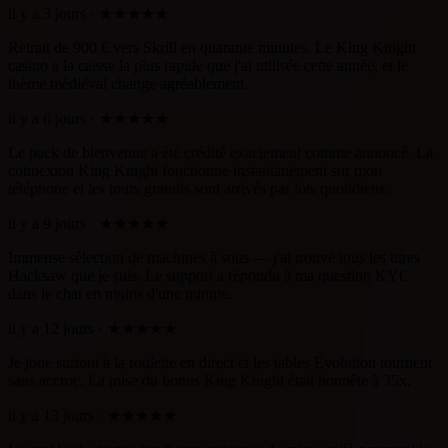
il y a 3 jours ·
★★★★★
Retrait de 900 € vers Skrill en quarante minutes. Le King Knight
casino a la caisse la plus rapide que j'ai utilisée cette année, et le
thème médiéval change agréablement.
il y a 6 jours ·
★★★★★
Le pack de bienvenue a été crédité exactement comme annoncé. La
connexion King Knight fonctionne instantanément sur mon
téléphone et les tours gratuits sont arrivés par lots quotidiens.
il y a 9 jours ·
★★★★★
Immense sélection de machines à sous — j'ai trouvé tous les titres
Hacksaw que je suis. Le support a répondu à ma question KYC
dans le chat en moins d'une minute.
il y a 12 jours ·
★★★★★
Je joue surtout à la roulette en direct et les tables Evolution tournent
sans accroc. La mise du bonus King Knight était honnête à 35x.
il y a 13 jours ·
★★★★★