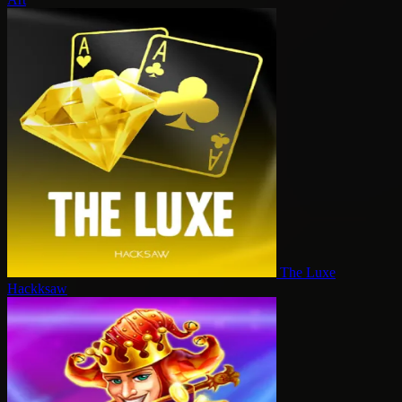
The Luxe
Hackksaw