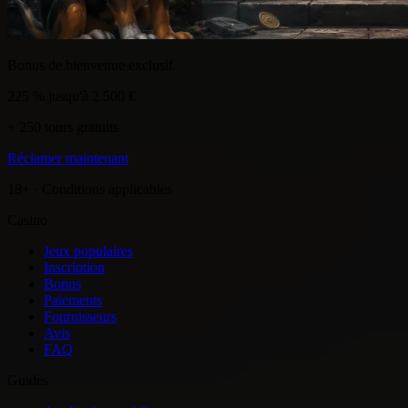
Bonus de bienvenue exclusif
225 % jusqu'à 2 500 €
+ 250 tours gratuits
Réclamer maintenant
18+ · Conditions applicables
Casino
Jeux populaires
Inscription
Bonus
Paiements
Fournisseurs
Avis
FAQ
Guides