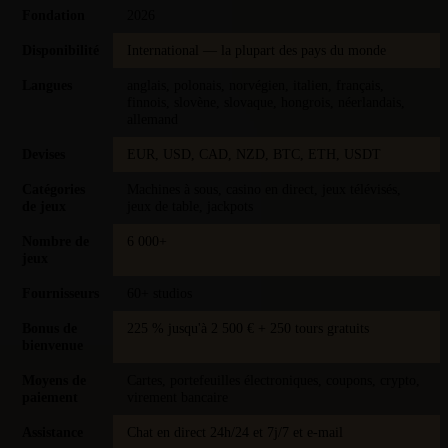
Fondation
2026
Disponibilité
International — la plupart des pays du monde
Langues
anglais, polonais, norvégien, italien, français,
finnois, slovène, slovaque, hongrois, néerlandais,
allemand
Devises
EUR, USD, CAD, NZD, BTC, ETH, USDT
Catégories
Machines à sous, casino en direct, jeux télévisés,
de jeux
jeux de table, jackpots
Nombre de
6 000+
jeux
Fournisseurs
60+ studios
Bonus de
225 % jusqu'à 2 500 € + 250 tours gratuits
bienvenue
Moyens de
Cartes, portefeuilles électroniques, coupons, crypto,
paiement
virement bancaire
Assistance
Chat en direct 24h/24 et 7j/7 et e-mail