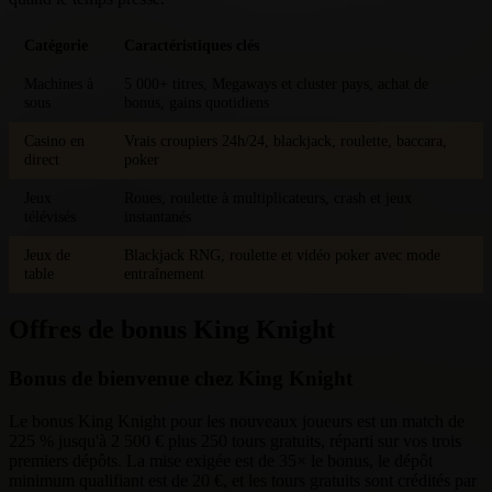
Catégorie
Caractéristiques clés
Machines à
5 000+ titres, Megaways et cluster pays, achat de
sous
bonus, gains quotidiens
Casino en
Vrais croupiers 24h/24, blackjack, roulette, baccara,
direct
poker
Jeux
Roues, roulette à multiplicateurs, crash et jeux
télévisés
instantanés
Jeux de
Blackjack RNG, roulette et vidéo poker avec mode
table
entraînement
Offres de bonus King Knight
Bonus de bienvenue chez King Knight
Le bonus King Knight pour les nouveaux joueurs est un match de
225 % jusqu'à 2 500 € plus 250 tours gratuits, réparti sur vos trois
premiers dépôts. La mise exigée est de 35× le bonus, le dépôt
minimum qualifiant est de 20 €, et les tours gratuits sont crédités par