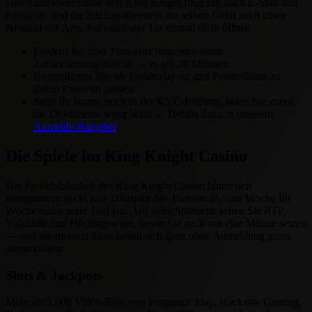
Das Anmeldeformular von King Knight fragt nur nach E-Mail und
Passwort, und die Sitzung übersteht am selben Gerät auch einen
Neustart der App. Falls sich das Tor einmal nicht öffnet:
Fordern Sie über
Passwort vergessen
einen
Zurücksetzungslink an — er gilt 30 Minuten.
Kontrollieren Sie, ob Tastaturlayout und Feststelltaste zu
Ihrem Passwort passen.
Steht Ihr Konto noch in der KYC-Prüfung, laden Sie zuerst
die Dokumente fertig hoch — Details dazu in unserem
Anmelde-Ratgeber
.
Die Spiele im King Knight Casino
Die Spielebibliothek des King Knight Casino hinter den
Burgmauern deckt jede Disziplin des Turniers ab, und Woche für
Woche reiten neue Titel ein. Auf jeder Spielseite sehen Sie RTP,
Volatilität und Höchstgewinn, bevor Sie auch nur eine Münze setzen
— und die meisten Slots lassen sich ganz ohne Anmeldung gratis
ausprobieren.
Slots & Jackpots
Mehr als 5.000 Video-Slots von Pragmatic Play, Hacksaw Gaming,