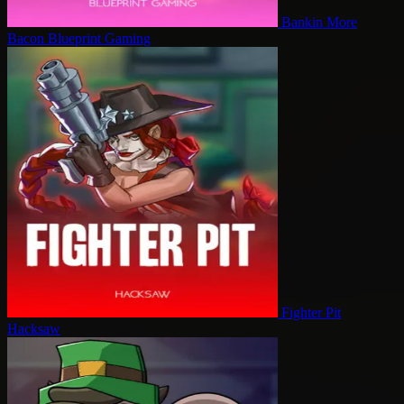
Bankin More
Bacon
Blueprint Gaming
Fighter Pit
Hacksaw