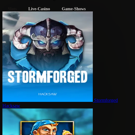
Slots
Live-Casino
Game-Shows
Stormforged
Hacksaw