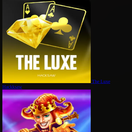
The Luxe
Hackksaw