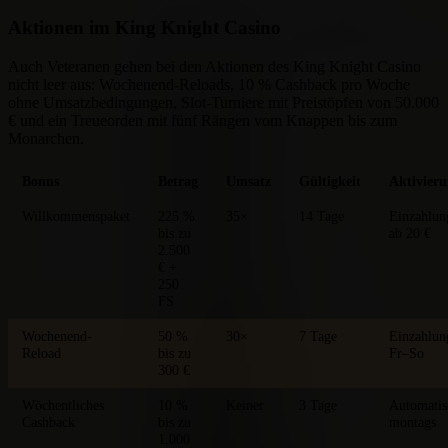
Aktionen im King Knight Casino
Auch Veteranen gehen bei den Aktionen des King Knight Casino
nicht leer aus: Wochenend-Reloads, 10 % Cashback pro Woche
ohne Umsatzbedingungen, Slot-Turniere mit Preistöpfen von 50.000
€ und ein Treueorden mit fünf Rängen vom Knappen bis zum
Monarchen.
Bonus
Betrag
Umsatz
Gültigkeit
Aktivier
Willkommenspaket
225 %
35×
14 Tage
Einzahlun
bis zu
ab 20 €
2.500
€ +
250
FS
Wochenend-
50 %
30×
7 Tage
Einzahlun
Reload
bis zu
Fr–So
300 €
Wöchentliches
10 %
Keiner
3 Tage
Automatis
Cashback
bis zu
montags
1.000