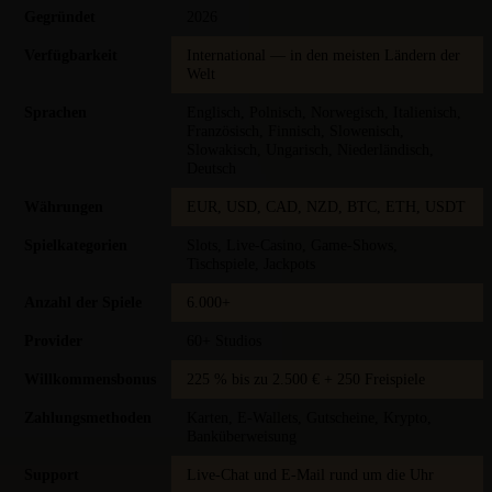
Gegründet
2026
Verfügbarkeit
International — in den meisten Ländern der
Welt
Sprachen
Englisch, Polnisch, Norwegisch, Italienisch,
Französisch, Finnisch, Slowenisch,
Slowakisch, Ungarisch, Niederländisch,
Deutsch
Währungen
EUR, USD, CAD, NZD, BTC, ETH, USDT
Spielkategorien
Slots, Live-Casino, Game-Shows,
Tischspiele, Jackpots
Anzahl der Spiele
6.000+
Provider
60+ Studios
Willkommensbonus
225 % bis zu 2.500 € + 250 Freispiele
Zahlungsmethoden
Karten, E-Wallets, Gutscheine, Krypto,
Banküberweisung
Support
Live-Chat und E-Mail rund um die Uhr