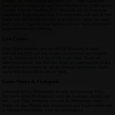
Nolimit City, Push Gaming und Play'n GO — vom klassischen
Dreiwalzen-Automaten bis zur Cluster-Maschine mit 50.000-fachem
Gewinn. Filter für Volatilität, RTP, Mechanik und Höchstgewinn
machen das Regal durchsuchbar, Favoriten heften sich oben in Ihrer
Lobby fest, und der Demomodus ist bei fast jeder Walze nur einen
Klick entfernt. Tägliche Drop-Turniere und eine Wand progressiver
Jackpots krönen die Abteilung.
Live-Casino
Echte Dealer streamen rund um die Uhr Blackjack, Roulette,
Baccarat und Poker aus den Studios von Evolution und Playtech,
mit Tischlimits von 0,10 € bis 10.000 € pro Hand. Tische mit
mehreren Kameras, Side Bets und Dealer in Landessprache decken
die gefragtesten Formate ab; auf den höheren Treuerängen öffnen
eigene VIP-Salons für das private Spiel.
Game-Shows & Tischspiele
Glücksrad-Shows, Multiplikator-Roulette und klassische RNG-
Tischspiele füllen den Rittersaal, wenn das Spektakel schneller sein
darf. Crazy Time, Monopoly Live und die Multiplikator-Räder
drehen alle paar Minuten ihre Hauptrunden, und Instant Games sind
in Sekunden entschieden, wenn die Zeit knapp ist.