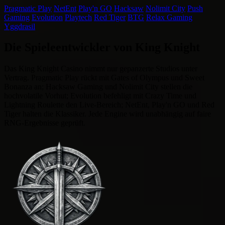
Pragmatic Play
NetEnt
Play'n GO
Hacksaw
Nolimit City
Push
Gaming
Evolution
Playtech
Red Tiger
BTG
Relax Gaming
Yggdrasil
Die Spieleentwickler von King Knight
Das King Knight Casino nimmt nur gepanzerte Studios unter
Vertrag. Pragmatic Play rückt mit Gates of Olympus und Sweet
Bonanza an; Hacksaw Gaming und Nolimit City stellen die
hochvolatile Vorhut; Evolution befehligt mit Crazy Time und
Lightning Roulette den Live-Bereich; NetEnt, Play'n GO und Red
Tiger halten die Klassiker. Jede Engine wird unabhängig auf faire
RNG-Ergebnisse geprüft.